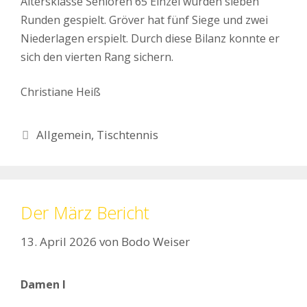
Altersklasse Senioren 65 Einzel wurden sieben
Runden gespielt. Gröver hat fünf Siege und zwei
Niederlagen erspielt. Durch diese Bilanz konnte er
sich den vierten Rang sichern.
Christiane Heiß
Kategorien
Allgemein
,
Tischtennis
Der März Bericht
13. April 2026
von
Bodo Weiser
Damen I