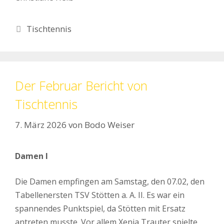
Kategorien
Tischtennis
Der Februar Bericht von
Tischtennis
7. März 2026
von
Bodo Weiser
Damen I
Die Damen empfingen am Samstag, den 07.02, den
Tabellenersten TSV Stötten a. A. II. Es war ein
spannendes Punktspiel, da Stötten mit Ersatz
antreten musste. Vor allem Xenia Trauter spielte