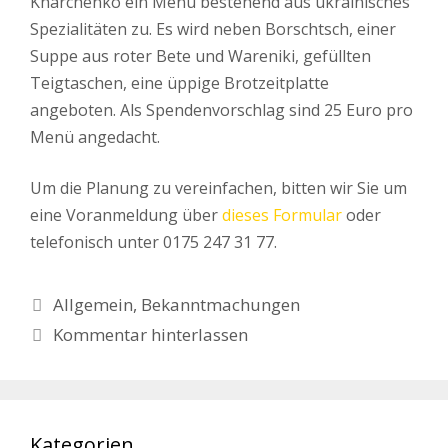
Kharchenko ein Menü bestehend aus ukräinisches
Spezialitäten zu. Es wird neben Borschtsch, einer
Suppe aus roter Bete und Wareniki, gefüllten
Teigtaschen, eine üppige Brotzeitplatte
angeboten. Als Spendenvorschlag sind 25 Euro pro
Menü angedacht.
Um die Planung zu vereinfachen, bitten wir Sie um
eine Voranmeldung über
dieses Formular
oder
telefonisch unter 0175 247 31 77.
Kategorien
Allgemein
,
Bekanntmachungen
Kommentar hinterlassen
Kategorien