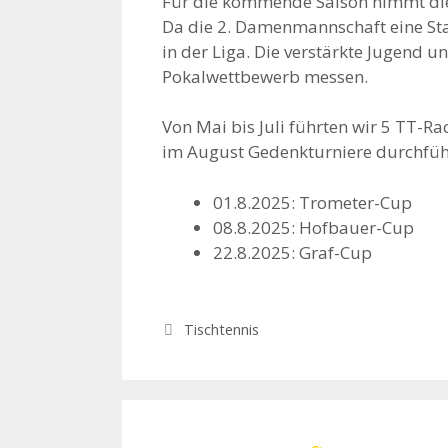
Für die kommende Saison nimmt die
Da die 2. Damenmannschaft eine Sta
in der Liga. Die verstärkte Jugend 
Pokalwettbewerb messen.
Von Mai bis Juli führten wir 5 TT-R
im August Gedenkturniere durchfüh
01.8.2025: Trometer-Cup
08.8.2025: Hofbauer-Cup
22.8.2025: Graf-Cup
Kategorien
Tischtennis