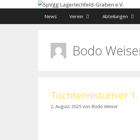
Zum
Inhalt
News
Verein
Abteilungen
springen
Bodo Weise
Tischtennisturnier 1
2. August 2025
von
Bodo Weiser