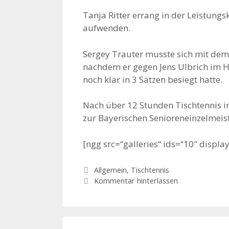
Tanja Ritter errang in der Leistungs
aufwenden.
Sergey Trauter musste sich mit dem 
nachdem er gegen Jens Ulbrich im Ha
noch klar in 3 Sätzen besiegt hatte.
Nach über 12 Stunden Tischtennis i
zur Bayerischen Senioreneinzelmeis
[ngg src=“galleries“ ids=“10″ displa
Kategorien
Allgemein
,
Tischtennis
Kommentar hinterlassen