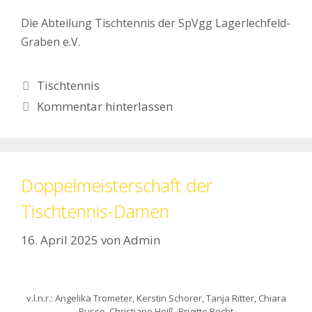
Die Abteilung Tischtennis der SpVgg Lagerlechfeld-
Graben e.V.
Kategorien
Tischtennis
Kommentar hinterlassen
Doppelmeisterschaft der
Tischtennis-Damen
16. April 2025
von
Admin
v.l.n.r.: Angelika Trometer, Kerstin Schorer, Tanja Ritter, Chiara
Russo, Christiane Heiß, Brigitte Becht