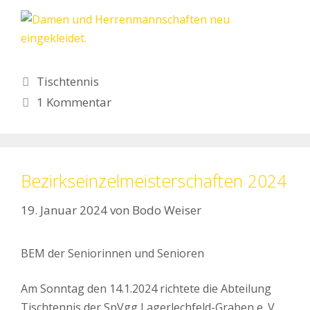
Kategorien
Tischtennis
1 Kommentar
Bezirkseinzelmeisterschaften 2024
19. Januar 2024
von
Bodo Weiser
BEM der Seniorinnen und Senioren
Am Sonntag den 14.1.2024 richtete die Abteilung
Tischtennis der SpVgg Lagerlechfeld-Graben e. V.