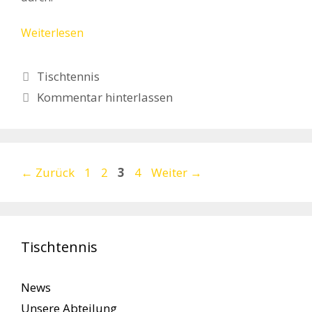
Weiterlesen
Kategorien
Tischtennis
Kommentar hinterlassen
Seite
Seite
Seite
Seite
←
Zurück
1
2
3
4
Weiter
→
Tischtennis
News
Unsere Abteilung