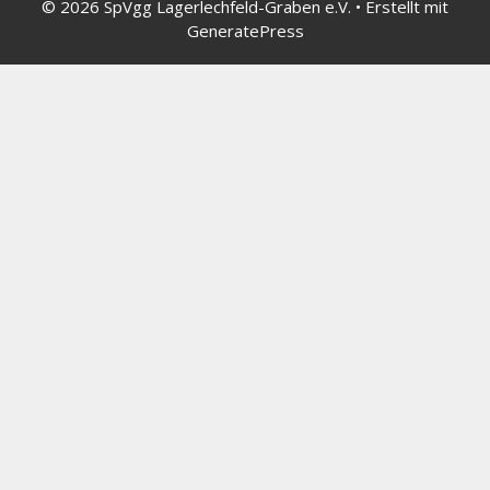
© 2026 SpVgg Lagerlechfeld-Graben e.V.
• Erstellt mit
GeneratePress