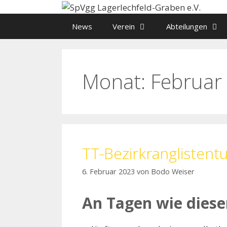
Zum
Inhalt
News
Verein
Abteilungen
springen
Monat:
Februar
TT-Bezirkranglisten
6. Februar 2023
von
Bodo Weiser
An Tagen wie dies