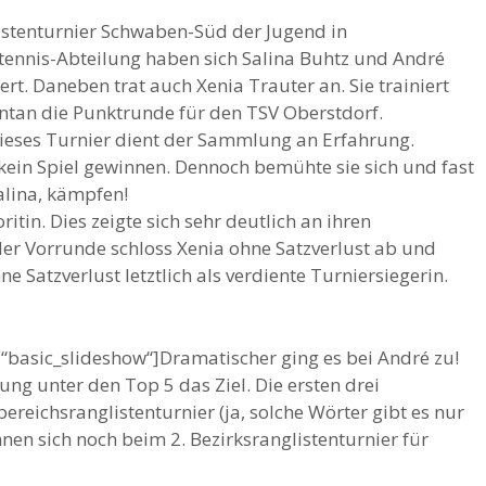
istenturnier Schwaben-Süd der Jugend in
ennis-Abteilung haben sich Salina Buhtz und André
ert. Daneben trat auch Xenia Trauter an. Sie trainiert
entan die Punktrunde für den TSV Oberstdorf.
dieses Turnier dient der Sammlung an Erfahrung.
kein Spiel gewinnen. Dennoch bemühte sie sich und fast
alina, kämpfen!
itin. Dies zeigte sich sehr deutlich an ihren
er Vorrunde schloss Xenia ohne Satzverlust ab und
e Satzverlust letztlich als verdiente Turniersiegerin.
y=“basic_slideshow“]Dramatischer ging es bei André zu!
rung unter den Top 5 das Ziel. Die ersten drei
bereichsranglistenturnier (ja, solche Wörter gibt es nur
nnen sich noch beim 2. Bezirksranglistenturnier für