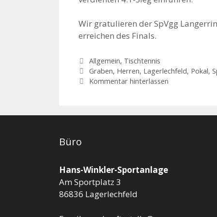
Wir gratulieren der SpVgg Langerr
erreichen des Finals.
Kategorien
Allgemein
,
Tischtennis
Schlagwörter
Graben
,
Herren
,
Lagerlechfeld
,
Pokal
,
S
Kommentar hinterlassen
Büro
Hans-Winkler-Sportanlage
Am Sportplatz 3
86836 Lagerlechfeld