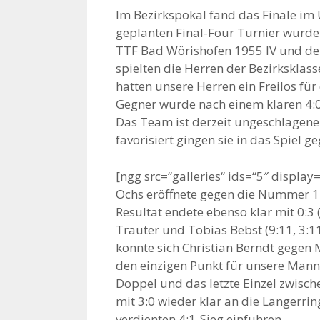
Im Bezirkspokal fand das Finale im 
geplanten Final-Four Turnier wurde 
TTF Bad Wörishofen 1955 IV und de
spielten die Herren der Bezirksklas
hatten unsere Herren ein Freilos für 
Gegner wurde nach einem klaren 4:0
Das Team ist derzeit ungeschlagene
favorisiert gingen sie in das Spiel g
[ngg src=“galleries“ ids=“5″ displ
Ochs eröffnete gegen die Nummer 1 d
Resultat endete ebenso klar mit 0:3 (
Trauter und Tobias Bebst (9:11, 3:11
konnte sich Christian Berndt gegen M
den einzigen Punkt für unsere Mann
Doppel und das letzte Einzel zwisch
mit 3:0 wieder klar an die Langerri
verdienten 4:1-Sieg einfuhren.