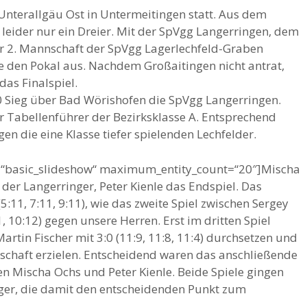
Unterallgäu Ost in Untermeitingen statt. Aus dem
leider nur ein Dreier. Mit der SpVgg Langerringen, dem
r 2. Mannschaft der SpVgg Lagerlechfeld-Graben
se den Pokal aus. Nachdem Großaitingen nicht antrat,
das Finalspiel.
 Sieg über Bad Wörishofen die SpVgg Langerringen.
r Tabellenführer der Bezirksklasse A. Entsprechend
egen die eine Klasse tiefer spielenden Lechfelder.
ay=“basic_slideshow“ maximum_entity_count=“20″]Mischa
er Langerringer, Peter Kienle das Endspiel. Das
5:11, 7:11, 9:11), wie das zweite Spiel zwischen Sergey
, 10:12) gegen unsere Herren. Erst im dritten Spiel
artin Fischer mit 3:0 (11:9, 11:8, 11:4) durchsetzen und
schaft erzielen. Entscheidend waren das anschließende
en Mischa Ochs und Peter Kienle. Beide Spiele gingen
nger, die damit den entscheidenden Punkt zum