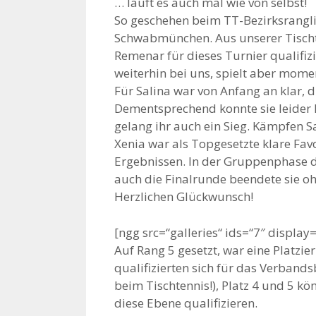
… läuft es auch mal wie von selbst!
So geschehen beim TT-Bezirksrangl
Schwabmünchen. Aus unserer Tischt
Remenar für dieses Turnier qualifizi
weiterhin bei uns, spielt aber mom
Für Salina war von Anfang an klar, 
Dementsprechend konnte sie leider 
gelang ihr auch ein Sieg. Kämpfen S
Xenia war als Topgesetzte klare Favor
Ergebnissen. In der Gruppenphase d
auch die Finalrunde beendete sie ohn
Herzlichen Glückwunsch!
[ngg src=“galleries“ ids=“7″ displa
Auf Rang 5 gesetzt, war eine Platzie
qualifizierten sich für das Verbands
beim Tischtennis!), Platz 4 und 5 kö
diese Ebene qualifizieren.