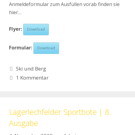
Anmeldeformular zum Ausfüllen vorab finden sie
hier…
Flyer:
Download
Formular:
Download
Kategorien
Ski und Berg
1 Kommentar
Lagerlechfelder Sportbote | 8.
Ausgabe