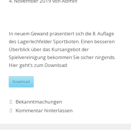
4. November 2019
von
Admin
In neuem Gewand präsentiert sich die 8. Auflage
des Lagerlechfelder Sportboten. Einen besseren
Überblick über das Kursangebot der
Spielvereinigung bekommen Sie sicher nirgends.
Hier geht’s zum Download:
Download
Kategorien
Bekanntmachungen
Kommentar hinterlassen