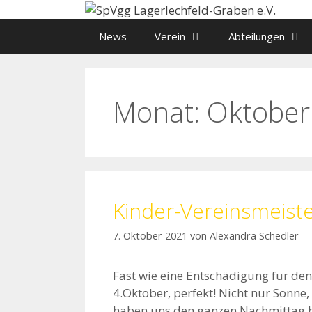
Zum
Inhalt
News
Verein
Abteilungen
springen
Monat:
Oktober
Kinder-Vereinsmeiste
7. Oktober 2021
von
Alexandra Schedler
Fast wie eine Entschädigung für d
4.Oktober, perfekt! Nicht nur Sonne
haben uns den ganzen Nachmittag be