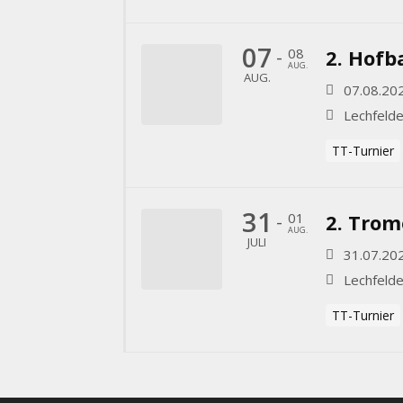
07
08
2. Hofb
-
AUG.
AUG.
07.08.20
Lechfelde
TT-Turnier
31
01
2. Trom
-
AUG.
JULI
31.07.20
Lechfelde
TT-Turnier