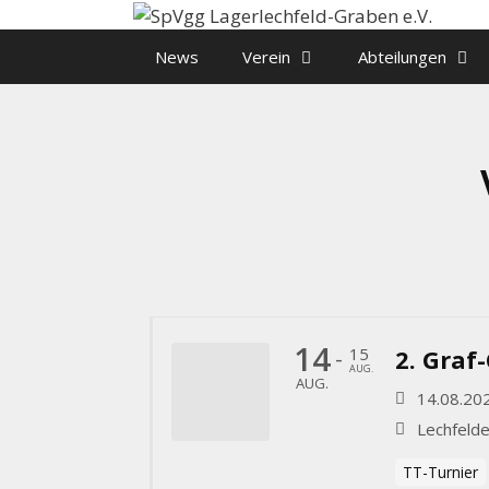
Zum
Inhalt
News
Verein
Abteilungen
springen
14
15
2. Graf
-
AUG.
AUG.
14.08.20
Lechfelde
TT-Turnier