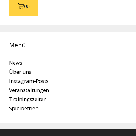
(0)
V
i
e
w
C
a
r
Menü
t
0
News
Über uns
Instagram-Posts
Veranstaltungen
Trainingszeiten
Spielbetrieb