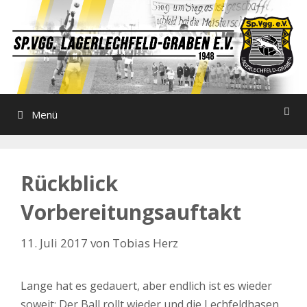
Zum
Inhalt
springen
Menü
Rückblick
Vorbereitungsauftakt
11. Juli 2017
von
Tobias Herz
Lange hat es gedauert, aber endlich ist es wieder
soweit: Der Ball rollt wieder und die Lechfeldhasen