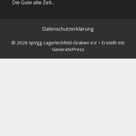
Die Gute alte Zeit...
Datenschutzerklärung
© 2026 SpVgg Lagerlechfeld-Graben e.V.
• Erstellt mit
GeneratePress