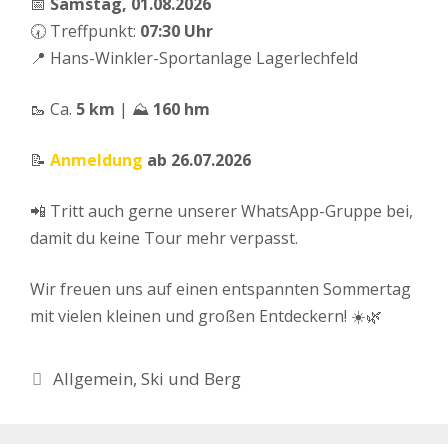
📅
Samstag, 01.08.2026
🕢 Treffpunkt:
07:30 Uhr
📍 Hans-Winkler-Sportanlage Lagerlechfeld
🥾 Ca.
5 km
| ⛰️
160 hm
📝
Anmeldung
ab 26.07.2026
📲 Tritt auch gerne unserer WhatsApp-Gruppe bei,
damit du keine Tour mehr verpasst.
Wir freuen uns auf einen entspannten Sommertag
mit vielen kleinen und großen Entdeckern! ☀️🌿
Kategorien
Allgemein
,
Ski und Berg