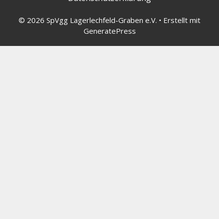
© 2026 SpVgg Lagerlechfeld-Graben e.V.
• Erstellt mit
GeneratePress