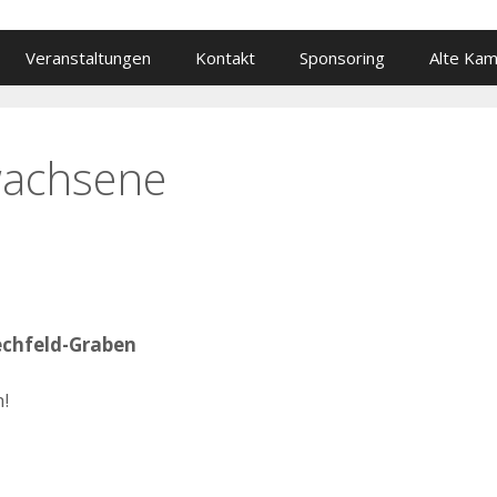
Veranstaltungen
Kontakt
Sponsoring
Alte Ka
wachsene
echfeld-Graben
h!