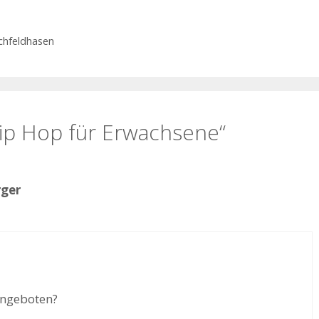
chfeldhasen
ip Hop für Erwachsene“
rger
angeboten?