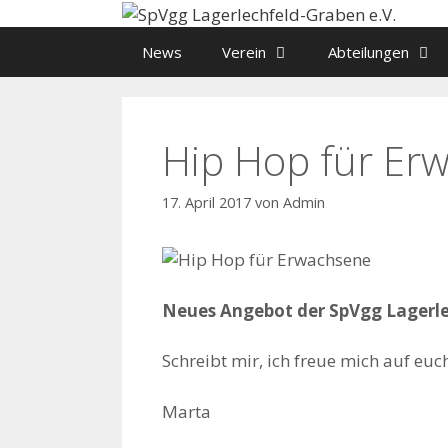
Zum
Inhalt
News
Verein
Abteilungen
springen
Hip Hop für Er
17. April 2017
von
Admin
Neues Angebot der SpVgg Lagerl
Schreibt mir, ich freue mich auf euc
Marta