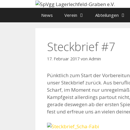
Zum
Inhalt
News
Verein
Abteilungen
springen
Steckbrief #7
17. Februar 2017
von
Admin
Pünktlich zum Start der Vorbereitung
unser Steckbrief zurück. Aus berufl
Scharf, im Moment nur unregelmäßi
Kampfgeist allerdings partout nicht,
gerade deswegen ab der ersten Spiel
fest und erfreue uns an vielen deine