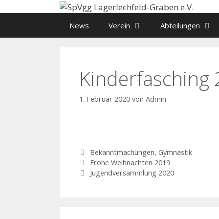
Zum
Inhalt
News
Verein
Abteilungen
springen
Kinderfasching
1. Februar 2020
von
Admin
Kategorien
Bekanntmachungen
,
Gymnastik
Frohe Weihnachten 2019
Jugendversammlung 2020