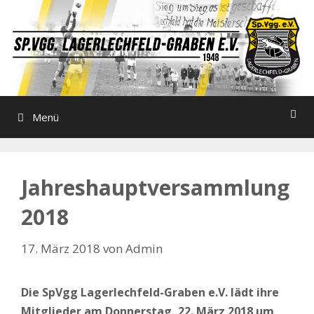
Zum
Inhalt
springen
Menü
Jahreshauptversammlung
2018
17. März 2018
von
Admin
Die SpVgg Lagerlechfeld-Graben e.V. lädt ihre
Mitglieder am Donnerstag, 22. März 2018 um